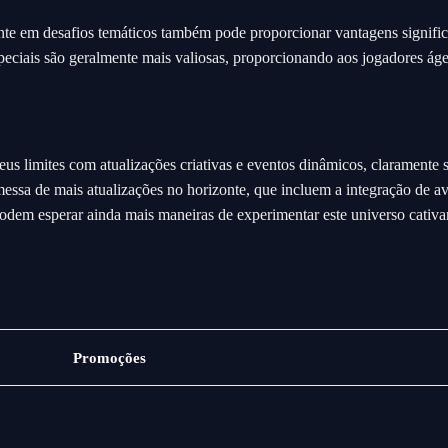
nte em desafios temáticos também pode proporcionar vantagens signific
peciais são geralmente mais valiosas, proporcionando aos jogadores ág
s limites com atualizações criativas e eventos dinâmicos, claramente 
sa de mais atualizações no horizonte, que incluem a integração de a
odem esperar ainda mais maneiras de experimentar este universo cativa
Jueteng
Promoções