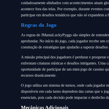
cuidadosamente alinhados com acontecimentos atuais glo
acontece fora das telas. Por exemplo, durante eventos co
participar em desafios temáticos que não só expandem a
Regras do Jogo
As regras de JManiaLuckyPyggs são simples de entender,
aprofundar. No início do jogo, cada jogador recebe um co
construção de estratégias que ajudarão a superar desafios 
A missão principal dos jogadores é perdurar e prosperar 
enfrentam criaturas místicas e desafios intrigantes. Uma
oportunidade de participar de um mini-jogo de cassino 
recursos drasticamente.
O jogo utiliza um sistema de turnos, onde cada jogador m
disponíveis em cada turno dependem das cartas que o jogad
essenciais, pois cada decisão pode impactar o desfecho da
Mecânicas Adicionais