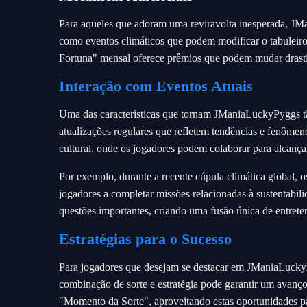
Para aqueles que adoram uma reviravolta inesperada, JM
como eventos climáticos que podem modificar o tabuleiro
Fortuna" mensal oferece prêmios que podem mudar drastic
Interação com Eventos Atuais
Uma das características que tornam JManiaLuckyPyggs tão
atualizações regulares que refletem tendências e fenômen
cultural, onde os jogadores podem colaborar para alcanç
Por exemplo, durante a recente cúpula climática global, 
jogadores a completar missões relacionadas à sustentab
questões importantes, criando uma fusão única de entret
Estratégias para o Sucesso
Para jogadores que desejam se destacar em JManiaLuckyP
combinação de sorte e estratégia pode garantir um avanç
"Momento da Sorte", aproveitando estas oportunidades par