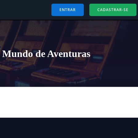
ENTRAR
CADASTRAR-SE
 Mundo de Aventuras