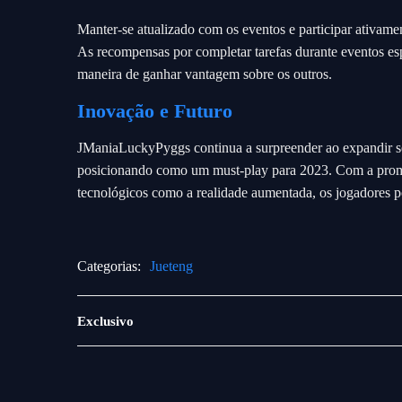
Manter-se atualizado com os eventos e participar ativame
As recompensas por completar tarefas durante eventos es
maneira de ganhar vantagem sobre os outros.
Inovação e Futuro
JManiaLuckyPyggs continua a surpreender ao expandir seu
posicionando como um must-play para 2023. Com a promes
tecnológicos como a realidade aumentada, os jogadores p
Categorias:
Jueteng
Jogos
Exclusivo
de
cartas