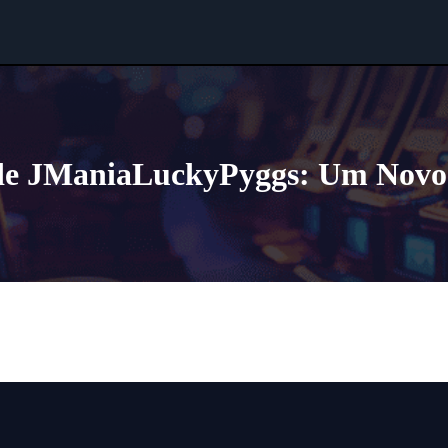
de JManiaLuckyPyggs: Um Novo