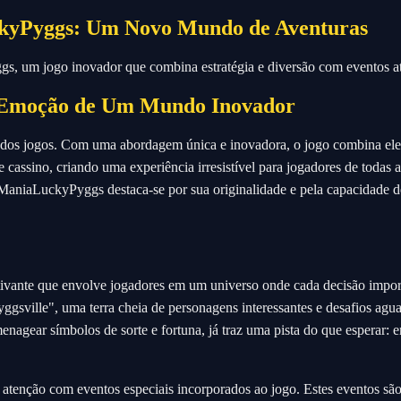
kyPyggs: Um Novo Mundo de Aventuras
, um jogo inovador que combina estratégia e diversão com eventos at
 Emoção de Um Mundo Inovador
dos jogos. Com uma abordagem única e inovadora, o jogo combina el
 cassino, criando uma experiência irresistível para jogadores de todas a
niaLuckyPyggs destaca-se por sua originalidade e pela capacidade de
ivante que envolve jogadores em um universo onde cada decisão impor
ggsville", uma terra cheia de personagens interessantes e desafios agu
nagear símbolos de sorte e fortuna, já traz uma pista do que esperar:
tenção com eventos especiais incorporados ao jogo. Estes eventos sã