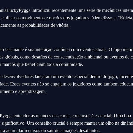
aniaLuckyPyggs introduziu recentemente uma série de mecânicas intera
 e afetar os movimentos e opções dos jogadores. Além disso, a "Roleta
amente as probabilidades de vitória.
 fascinante é sua interação contínua com eventos atuais. O jogo incor
os globais, como desafios de conscientização ambiental ou eventos de 
ar marcos que beneficiam toda a comunidade.
os desenvolvedores lançaram um evento especial dentro do jogo, incent
ilidade. Esses eventos não só engajam os jogadores como também educa
enimento e aprendizagem.
yggs, entender as nuances das cartas e recursos é essencial. Uma boa
o significativo. Um conselho crucial é sempre manter um olho na dinâm
a acumular recursos ou sair de situações desafiantes.