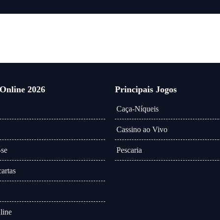
 Online 2026
Principais Jogos
Caça-Níqueis
Cassino ao Vivo
-se
Pescaria
artas
line