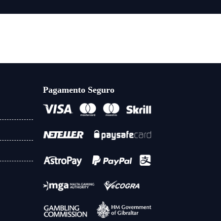
Pagamento Seguro