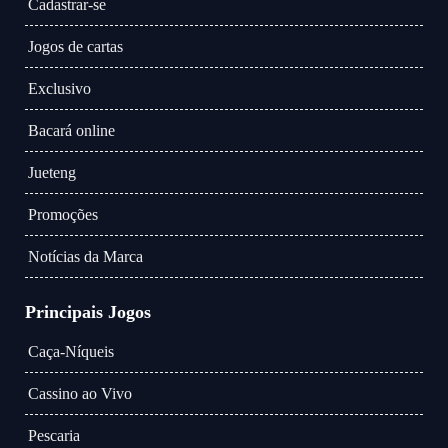
Cadastrar-se
Jogos de cartas
Exclusivo
Bacará online
Jueteng
Promoções
Notícias da Marca
Principais Jogos
Caça-Níqueis
Cassino ao Vivo
Pescaria