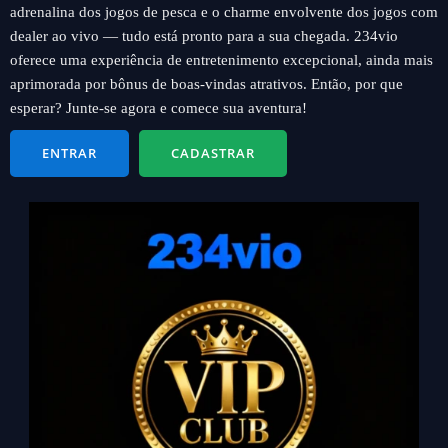
adrenalina dos jogos de pesca e o charme envolvente dos jogos com
dealer ao vivo — tudo está pronto para a sua chegada. 234vio
oferece uma experiência de entretenimento excepcional, ainda mais
aprimorada por bônus de boas-vindas atrativos. Então, por que
esperar? Junte-se agora e comece sua aventura!
ENTRAR
CADASTRAR