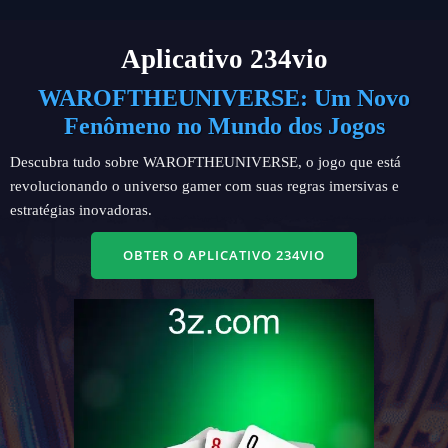
Aplicativo 234vio
WAROFTHEUNIVERSE: Um Novo
Fenômeno no Mundo dos Jogos
Descubra tudo sobre WAROFTHEUNIVERSE, o jogo que está
revolucionando o universo gamer com suas regras imersivas e
estratégias inovadoras.
OBTER O APLICATIVO 234VIO