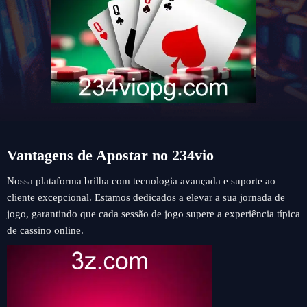
Vantagens de Apostar no 234vio
Nossa plataforma brilha com tecnologia avançada e suporte ao
cliente excepcional. Estamos dedicados a elevar a sua jornada de
jogo, garantindo que cada sessão de jogo supere a experiência típica
de cassino online.