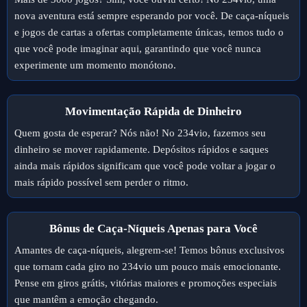
nova aventura está sempre esperando por você. De caça-níqueis
e jogos de cartas a ofertas completamente únicas, temos tudo o
que você pode imaginar aqui, garantindo que você nunca
experimente um momento monótono.
Movimentação Rápida de Dinheiro
Quem gosta de esperar? Nós não! No 234vio, fazemos seu
dinheiro se mover rapidamente. Depósitos rápidos e saques
ainda mais rápidos significam que você pode voltar a jogar o
mais rápido possível sem perder o ritmo.
Bônus de Caça-Níqueis Apenas para Você
Amantes de caça-níqueis, alegrem-se! Temos bônus exclusivos
que tornam cada giro no 234vio um pouco mais emocionante.
Pense em giros grátis, vitórias maiores e promoções especiais
que mantêm a emoção chegando.