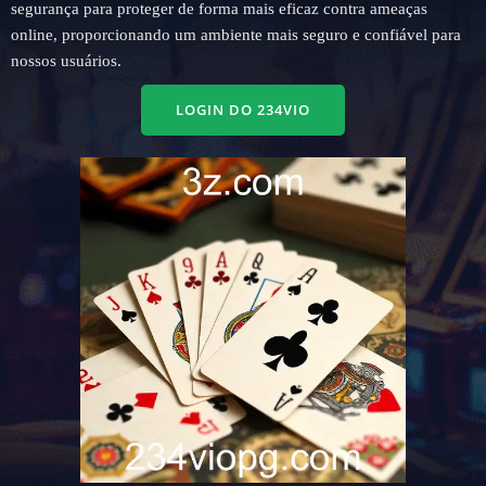
segurança para proteger de forma mais eficaz contra ameaças
online, proporcionando um ambiente mais seguro e confiável para
nossos usuários.
LOGIN DO 234VIO