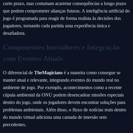
curto prazo, mas costumam acarretar consequências a longo prazo
que podem comprometer alianças futuras. A inteligência artificial do
jogo é programada para reagir de forma realista às decisões dos
jogadores, tornando cada partida uma experiência única e
desafiadora.
Componentes Inovadores e Integração
com Eventos Atuais
O diferencial de
TheMagicians
é a maneira como consegue se
manter atual e relevante, integrando eventos do mundo real no
ambiente de jogo. Por exemplo, acontecimentos como a recente
cúpula ambiental da ONU podem desencadear missões especiais
dentro do jogo, onde os jogadores devem encontrar soluções para
problemas ambientais. Além disso, o fluxo de notícias reais dentro
do mundo virtual adiciona uma camada de imersão sem
precedentes.