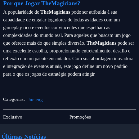
Por que Jogar TheMagicians?
A popularidade de
TheMagicians
pode ser atribuída à sua
capacidade de engajar jogadores de todas as idades com um
gameplay rico e eventos convincentes que espelham as
complexidades do mundo real. Para aqueles que buscam um jogo
que oferece mais do que simples diversão,
TheMagicians
pode ser
uma excelente escolha, proporcionando entretenimento, desafio e
reflexão em um pacote encantador. Com sua abordagem inovadora
e integração de eventos atuais, este jogo define um novo padrão
para o que os jogos de estratégia podem atingir.
Categorias:
Jueteng
Jogos
Jueteng
Exclusivo
Promoções
de
cartas
Últimas Notícias