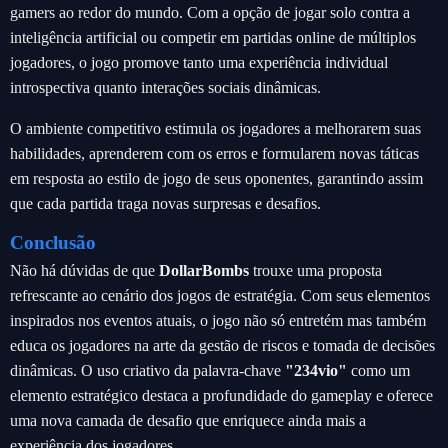
gamers ao redor do mundo. Com a opção de jogar solo contra a
inteligência artificial ou competir em partidas online de múltiplos
jogadores, o jogo promove tanto uma experiência individual
introspectiva quanto interações sociais dinâmicas.
O ambiente competitivo estimula os jogadores a melhorarem suas
habilidades, aprenderem com os erros e formularem novas táticas
em resposta ao estilo de jogo de seus oponentes, garantindo assim
que cada partida traga novas surpresas e desafios.
Conclusão
Não há dúvidas de que
DollarBombs
trouxe uma proposta
refrescante ao cenário dos jogos de estratégia. Com seus elementos
inspirados nos eventos atuais, o jogo não só entretém mas também
educa os jogadores na arte da gestão de riscos e tomada de decisões
dinâmicas. O uso criativo da palavra-chave
"234vio"
como um
elemento estratégico destaca a profundidade do gameplay e oferece
uma nova camada de desafio que enriquece ainda mais a
experiência dos jogadores.