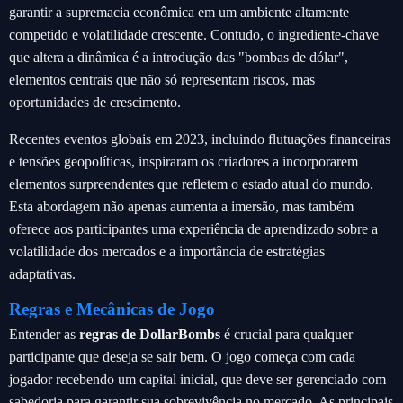
garantir a supremacia econômica em um ambiente altamente
competido e volatilidade crescente. Contudo, o ingrediente-chave
que altera a dinâmica é a introdução das "bombas de dólar",
elementos centrais que não só representam riscos, mas
oportunidades de crescimento.
Recentes eventos globais em 2023, incluindo flutuações financeiras
e tensões geopolíticas, inspiraram os criadores a incorporarem
elementos surpreendentes que refletem o estado atual do mundo.
Esta abordagem não apenas aumenta a imersão, mas também
oferece aos participantes uma experiência de aprendizado sobre a
volatilidade dos mercados e a importância de estratégias
adaptativas.
Regras e Mecânicas de Jogo
Entender as
regras de DollarBombs
é crucial para qualquer
participante que deseja se sair bem. O jogo começa com cada
jogador recebendo um capital inicial, que deve ser gerenciado com
sabedoria para garantir sua sobrevivência no mercado. As principais