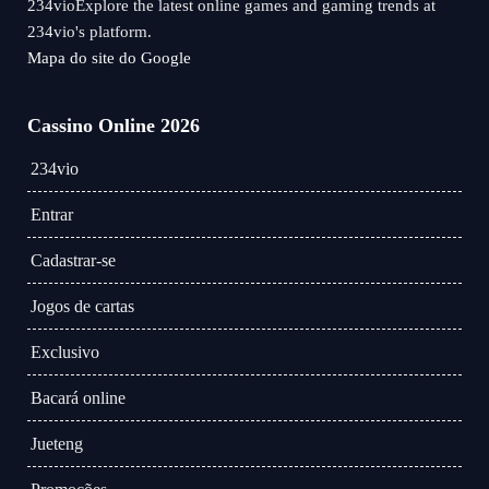
234vioExplore the latest online games and gaming trends at
234vio's platform.
Mapa do site do Google
Cassino Online 2026
234vio
Entrar
Cadastrar-se
Jogos de cartas
Exclusivo
Bacará online
Jueteng