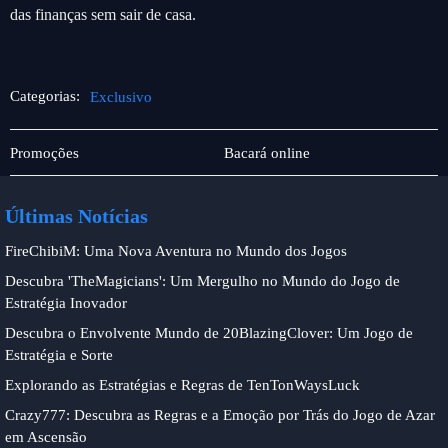
das finanças sem sair de casa.
Categorias:
Exclusivo
Jueteng
Exclusivo
Promoções
Bacará online
Últimas Notícias
FireChibiM: Uma Nova Aventura no Mundo dos Jogos
Descubra 'TheMagicians': Um Mergulho no Mundo do Jogo de
Estratégia Inovador
Descubra o Envolvente Mundo de 20BlazingClover: Um Jogo de
Estratégia e Sorte
Explorando as Estratégias e Regras de TenTonWaysLuck
Crazy777: Descubra as Regras e a Emoção por Trás do Jogo de Azar
em Ascensão