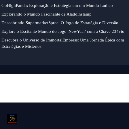
GoHighPanda: Exploração e Estratégia em um Mundo Lúdico
Explorando o Mundo Fascinante de Aladdinslamp
Descobrindo SupermarketSpree: O Jogo de Estratégia e Diversão
Explore o Excitante Mundo do Jogo 'NewYear' com a Chave 234vio
Descubra o Universo de ImmortalEmpress: Uma Jornada Épica com
Estratégias e Mistérios