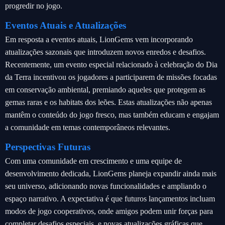
progredir no jogo.
Eventos Atuais e Atualizações
Em resposta a eventos atuais, LionGems vem incorporando
atualizações sazonais que introduzem novos enredos e desafios.
Recentemente, um evento especial relacionado à celebração do Dia
da Terra incentivou os jogadores a participarem de missões focadas
em conservação ambiental, premiando aqueles que protegem as
gemas raras e os habitats dos leões. Estas atualizações não apenas
mantêm o conteúdo do jogo fresco, mas também educam e engajam
a comunidade em temas contemporâneos relevantes.
Perspectivas Futuras
Com uma comunidade em crescimento e uma equipe de
desenvolvimento dedicada, LionGems planeja expandir ainda mais
seu universo, adicionando novas funcionalidades e ampliando o
espaço narrativo. A expectativa é que futuros lançamentos incluam
modos de jogo cooperativos, onde amigos podem unir forças para
completar desafios especiais, e novas atualizações gráficas que