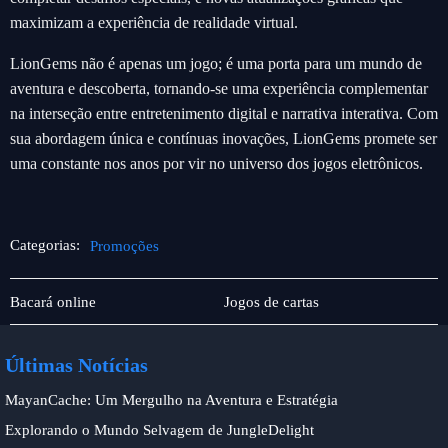
maximizam a experiência de realidade virtual.
LionGems não é apenas um jogo; é uma porta para um mundo de
aventura e descoberta, tornando-se uma experiência complementar
na interseção entre entretenimento digital e narrativa interativa. Com
sua abordagem única e contínuas inovações, LionGems promete ser
uma constante nos anos por vir no universo dos jogos eletrônicos.
Categorias:
Promoções
Exclusivo
Promoções
Bacará online
Jogos de cartas
Últimas Notícias
MayanCache: Um Mergulho na Aventura e Estratégia
Explorando o Mundo Selvagem de JungleDelight