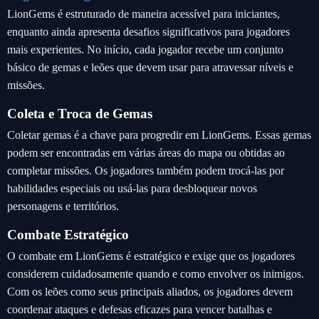
LionGems é estruturado de maneira acessível para iniciantes,
enquanto ainda apresenta desafios significativos para jogadores
mais experientes. No início, cada jogador recebe um conjunto
básico de gemas e leões que devem usar para atravessar níveis e
missões.
Coleta e Troca de Gemas
Coletar gemas é a chave para progredir em LionGems. Essas gemas
podem ser encontradas em várias áreas do mapa ou obtidas ao
completar missões. Os jogadores também podem trocá-las por
habilidades especiais ou usá-las para desbloquear novos
personagens e territórios.
Combate Estratégico
O combate em LionGems é estratégico e exige que os jogadores
considerem cuidadosamente quando e como envolver os inimigos.
Com os leões como seus principais aliados, os jogadores devem
coordenar ataques e defesas eficazes para vencer batalhas e