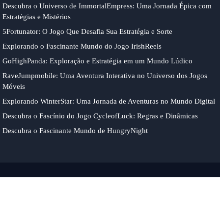
Descubra o Universo de ImmortalEmpress: Uma Jornada Épica com
Estratégias e Mistérios
5Fortunator: O Jogo Que Desafia Sua Estratégia e Sorte
Explorando o Fascinante Mundo do Jogo IrishReels
GoHighPanda: Exploração e Estratégia em um Mundo Lúdico
RaveJumpmobile: Uma Aventura Interativa no Universo dos Jogos
Móveis
Explorando WinterStar: Uma Jornada de Aventuras no Mundo Digital
Descubra o Fascínio do Jogo CycleofLuck: Regras e Dinâmicas
Descubra o Fascinante Mundo de HungryNight