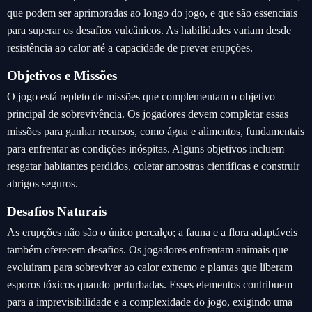
que podem ser aprimoradas ao longo do jogo, e que são essenciais
para superar os desafios vulcânicos. As habilidades variam desde
resistência ao calor até a capacidade de prever erupções.
Objetivos e Missões
O jogo está repleto de missões que complementam o objetivo
principal de sobrevivência. Os jogadores devem completar essas
missões para ganhar recursos, como água e alimentos, fundamentais
para enfrentar as condições inóspitas. Alguns objetivos incluem
resgatar habitantes perdidos, coletar amostras científicas e construir
abrigos seguros.
Desafios Naturais
As erupções não são o único percalço; a fauna e a flora adaptáveis
também oferecem desafios. Os jogadores enfrentam animais que
evoluíram para sobreviver ao calor extremo e plantas que liberam
esporos tóxicos quando perturbadas. Esses elementos contribuem
para a imprevisibilidade e a complexidade do jogo, exigindo uma