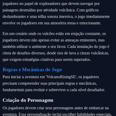
jogadores no papel de exploradores que devem navegar por
paisagens destruídas por atividade vulcânica. Com gráficos
deslumbrantes e uma trilha sonora imersiva, o jogo imediatamente
envolve os jogadores em sua atmosfera tensa e emocionante.
Em um cenário onde os vulcões estão em erupção constante, os
jogadores devem não apenas evitar as ameaças eminentes, mas
também utilizar o ambiente a seu favor. Cada instalação do jogo é
cheia de desafios diversos, desde rios de lava a cinzas vulcânicas,
que exigem estratégias criativas para serem superados.
Regras e Mecânicas de Jogo
Para iniciar a aventura em 'VolcanoRisingSE', os jogadores
precisam compreender suas principais regras e mecânicas,
fundamentais para evoluir e sobreviver a cada nível desafiador.
Criação do Personagem
Os jogadores devem criar seus personagens antes de embarcar na
aventura. Essa personalização inclui escolher habilidades especiais,