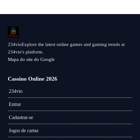
234vioExplore the latest online games and gaming trends at
234vio's platform.
Mapa do site do Google
Cassino Online 2026
234vio
Entrar
Cadastrar-se
Jogos de cartas