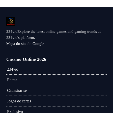
234vioExplore the latest online games and gaming trends at
234vio's platform.
Mapa do site do Google
Cassino Online 2026
234vio
Entrar
Cadastrar-se
Jogos de cartas
Exclusivo