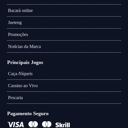
Bacará online
Jueteng
Promoções
Notícias da Marca
Principais Jogos
Caça-Níqueis
Cassino ao Vivo
Pescaria
Pagamento Seguro