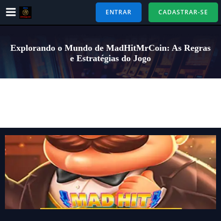
Pular
ENTRAR
CADASTRAR-SE
para
o
conteúdo
Explorando o Mundo de MadHitMrCoin: As Regras
e Estratégias do Jogo