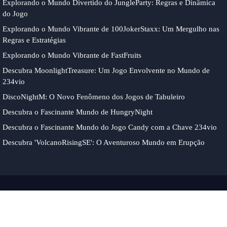
Explorando o Mundo Divertido do JungleParty: Regras e Dinâmica
do Jogo
Explorando o Mundo Vibrante de 100JokerStaxx: Um Mergulho nas
Regras e Estratégias
Explorando o Mundo Vibrante de FastFruits
Descubra MoonlightTreasure: Um Jogo Envolvente no Mundo de
234vio
DiscoNightM: O Novo Fenômeno dos Jogos de Tabuleiro
Descubra o Fascinante Mundo de HungryNight
Descubra o Fascinante Mundo do Jogo Candy com a Chave 234vio
Descubra 'VolcanoRisingSE': O Aventuroso Mundo em Erupção