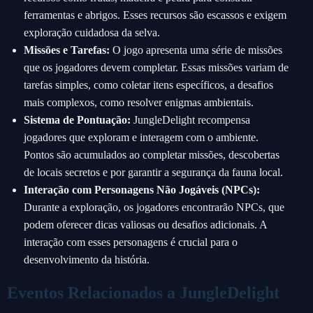
ferramentas e abrigos. Esses recursos são escassos e exigem
exploração cuidadosa da selva.
Missões e Tarefas:
O jogo apresenta uma série de missões
que os jogadores devem completar. Essas missões variam de
tarefas simples, como coletar itens específicos, a desafios
mais complexos, como resolver enigmas ambientais.
Sistema de Pontuação:
JungleDelight recompensa
jogadores que exploram e interagem com o ambiente.
Pontos são acumulados ao completar missões, descobertas
de locais secretos e por garantir a segurança da fauna local.
Interação com Personagens Não Jogáveis (NPCs):
Durante a exploração, os jogadores encontrarão NPCs, que
podem oferecer dicas valiosas ou desafios adicionais. A
interação com esses personagens é crucial para o
desenvolvimento da história.
Eventos Relacionados a JungleDelight