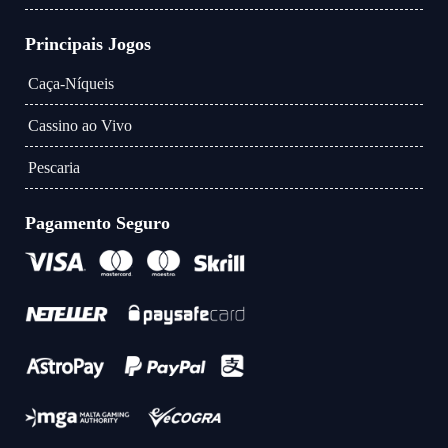
Principais Jogos
Caça-Níqueis
Cassino ao Vivo
Pescaria
Pagamento Seguro