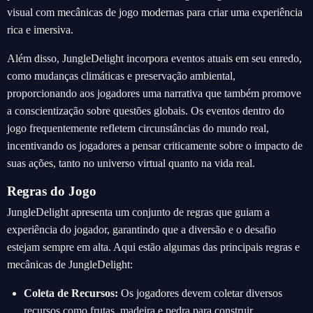
visual com mecânicas de jogo modernas para criar uma experiência
rica e imersiva.
Além disso, JungleDelight incorpora eventos atuais em seu enredo,
como mudanças climáticas e preservação ambiental,
proporcionando aos jogadores uma narrativa que também promove
a conscientização sobre questões globais. Os eventos dentro do
jogo frequentemente refletem circunstâncias do mundo real,
incentivando os jogadores a pensar criticamente sobre o impacto de
suas ações, tanto no universo virtual quanto na vida real.
Regras do Jogo
JungleDelight apresenta um conjunto de regras que guiam a
experiência do jogador, garantindo que a diversão e o desafio
estejam sempre em alta. Aqui estão algumas das principais regras e
mecânicas de JungleDelight:
Coleta de Recursos:
Os jogadores devem coletar diversos
recursos como frutas, madeira e pedra para construir