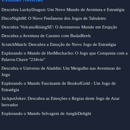
Descubra LuckyDragon: Um Novo Mundo de Aventura e Estratégia
DiscoNightM: O Novo Fenômeno dos Jogos de Tabuleiro
Descubra 'VolcanoRisingSE': O Aventuroso Mundo em Erupção
Descubra a Aventura de Cassino com BudaiReels
ScratchMatch: Descubra a Emoção do Novo Jogo de Estratégia
Explorando o Mundo de HotMuchacho: O Jogo que Conquista com a
Palavra-Chave "234vio"
Descubra o Universo de Aladdin: Um Mergulho nas Aventuras do
Jogo
Explorando o Mundo Fascinante de BookofGold - Um Jogo de
Estratégia
JackpotJoker: Descubra as Emoções e Regras deste Jogo de Azar
Inovador
Explorando o Mundo Selvagem de JungleDelight