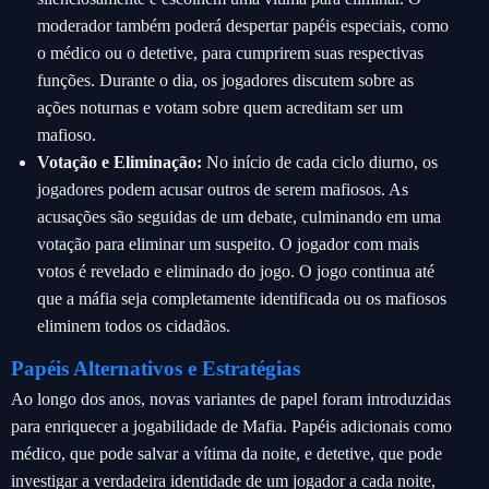
moderador também poderá despertar papéis especiais, como
o médico ou o detetive, para cumprirem suas respectivas
funções. Durante o dia, os jogadores discutem sobre as
ações noturnas e votam sobre quem acreditam ser um
mafioso.
Votação e Eliminação:
No início de cada ciclo diurno, os
jogadores podem acusar outros de serem mafiosos. As
acusações são seguidas de um debate, culminando em uma
votação para eliminar um suspeito. O jogador com mais
votos é revelado e eliminado do jogo. O jogo continua até
que a máfia seja completamente identificada ou os mafiosos
eliminem todos os cidadãos.
Papéis Alternativos e Estratégias
Ao longo dos anos, novas variantes de papel foram introduzidas
para enriquecer a jogabilidade de Mafia. Papéis adicionais como
médico, que pode salvar a vítima da noite, e detetive, que pode
investigar a verdadeira identidade de um jogador a cada noite,