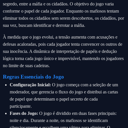
segredo, entre a máfia e os cidadãos. O objetivo do jogo varia
conforme o papel de cada jogador. Enquanto os mafiosos tentam
eliminar todos os cidadãos sem serem descobertos, os cidadãos, por
sua vez, buscam identificar e derrotar a máfia.
À medida que o jogo evolui, a tensão aumenta com acusações e
defesas acaloradas, pois cada jogador tenta convencer os outros de
sua inocência. A dinâmica de interpretação de papéis e dedução
lógica torna cada jogo único e imprevisível, mantendo os jogadores
no limite de suas cadeiras.
Regras Essenciais do Jogo
Configuração Inicial:
O jogo começa com a seleção de um
moderador, que gerencia o fluxo do jogo e distribui as cartas
de papel que determinam o papel secreto de cada
participante.
Fases do Jogo:
O jogo é dividido em duas fases principais:
noite e dia. Durante a noite, os mafiosos se identificam
silenciosamente e escolhem uma vítima para eliminar. O