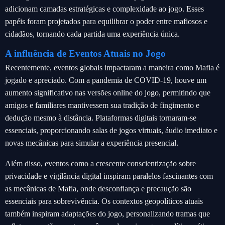
adicionam camadas estratégicas e complexidade ao jogo. Esses
papéis foram projetados para equilibrar o poder entre mafiosos e
cidadãos, tornando cada partida uma experiência única.
A influência de Eventos Atuais no Jogo
Recentemente, eventos globais impactaram a maneira como Mafia é
jogado e apreciado. Com a pandemia de COVID-19, houve um
aumento significativo nas versões online do jogo, permitindo que
amigos e familiares mantivessem sua tradição de fingimento e
dedução mesmo à distância. Plataformas digitais tornaram-se
essenciais, proporcionando salas de jogos virtuais, áudio imediato e
novas mecânicas para simular a experiência presencial.
Além disso, eventos como a crescente conscientização sobre
privacidade e vigilância digital inspiram paralelos fascinantes com
as mecânicas de Mafia, onde desconfiança e precaução são
essenciais para sobrevivência. Os contextos geopolíticos atuais
também inspiram adaptações do jogo, personalizando tramas que