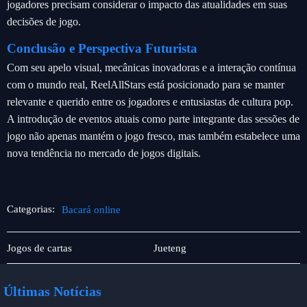
jogadores precisam considerar o impacto das atualidades em suas
decisões de jogo.
Conclusão e Perspectiva Futurista
Com seu apelo visual, mecânicas inovadoras e a interação contínua
com o mundo real, ReelAllStars está posicionado para se manter
relevante e querido entre os jogadores e entusiastas de cultura pop.
A introdução de eventos atuais como parte integrante das sessões de
jogo não apenas mantém o jogo fresco, mas também estabelece uma
nova tendência no mercado de jogos digitais.
Categorias:
Bacará online
Promoções
Bacará
Jogos de cartas
Jueteng
online
Últimas Notícias