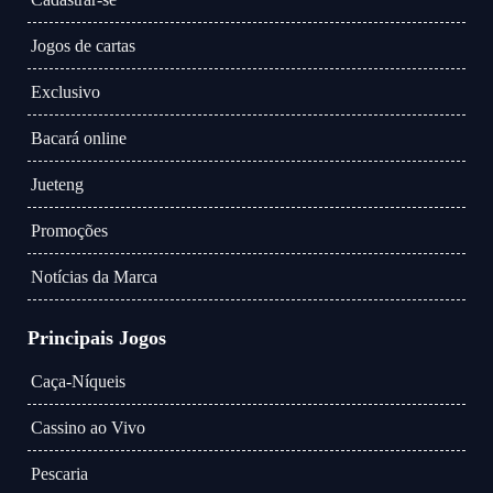
Jogos de cartas
Exclusivo
Bacará online
Jueteng
Promoções
Notícias da Marca
Principais Jogos
Caça-Níqueis
Cassino ao Vivo
Pescaria