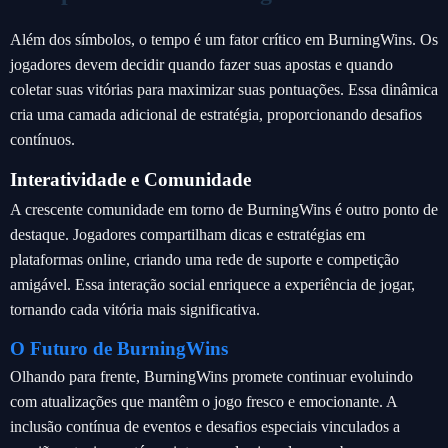
Além dos símbolos, o tempo é um fator crítico em BurningWins. Os
jogadores devem decidir quando fazer suas apostas e quando
coletar suas vitórias para maximizar suas pontuações. Essa dinâmica
cria uma camada adicional de estratégia, proporcionando desafios
contínuos.
Interatividade e Comunidade
A crescente comunidade em torno de BurningWins é outro ponto de
destaque. Jogadores compartilham dicas e estratégias em
plataformas online, criando uma rede de suporte e competição
amigável. Essa interação social enriquece a experiência de jogar,
tornando cada vitória mais significativa.
O Futuro de BurningWins
Olhando para frente, BurningWins promete continuar evoluindo
com atualizações que mantêm o jogo fresco e emocionante. A
inclusão contínua de eventos e desafios especiais vinculados a