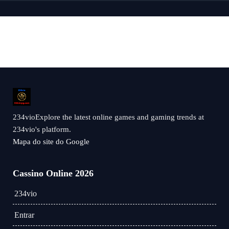
234vioExplore the latest online games and gaming trends at
234vio's platform.
Mapa do site do Google
Cassino Online 2026
234vio
Entrar