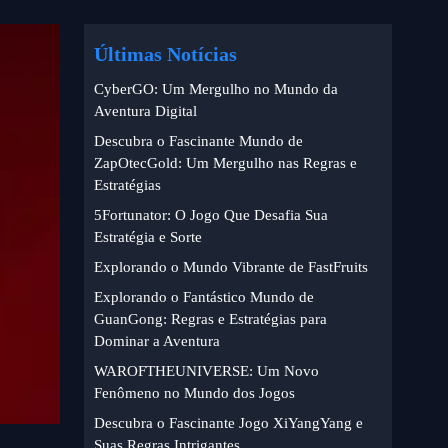
Últimas Notícias
CyberGO: Um Mergulho no Mundo da
Aventura Digital
Descubra o Fascinante Mundo de
ZapOtecGold: Um Mergulho nas Regras e
Estratégias
5Fortunator: O Jogo Que Desafia Sua
Estratégia e Sorte
Explorando o Mundo Vibrante de FastFruits
Explorando o Fantástico Mundo de
GuanGong: Regras e Estratégias para
Dominar a Aventura
WAROFTHEUNIVERSE: Um Novo
Fenômeno no Mundo dos Jogos
Descubra o Fascinante Jogo XiYangYang e
Suas Regras Intrigantes