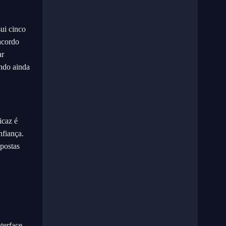
ui cinco
acordo
ar
ando ainda
icaz é
nfiança.
apostas
nterface