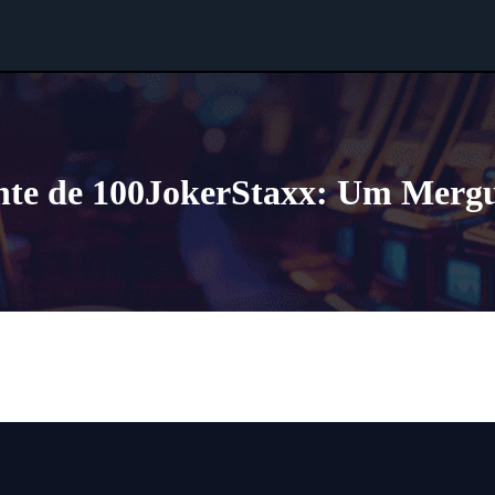
e de 100JokerStaxx: Um Mergul