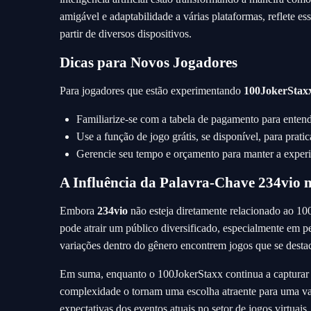
amigável e adaptabilidade a várias plataformas, reflete es
partir de diversos dispositivos.
Dicas para Novos Jogadores
Para jogadores que estão experimentando
100JokerStax
Familiarize-se com a tabela de pagamento para entend
Use a função de jogo grátis, se disponível, para prat
Gerencie seu tempo e orçamento para manter a experiê
A Influência da Palavra-Chave 234vio 
Embora
234vio
não esteja diretamente relacionado ao 10
pode atrair um público diversificado, especialmente em p
variações dentro do gênero encontrem jogos que se dest
Em suma, enquanto o 100JokerStaxx continua a capturar 
complexidade o tornam uma escolha atraente para uma vas
expectativas dos eventos atuais no setor de jogos virtuais.