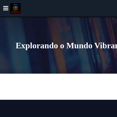
Pular
para
o
conteúdo
Explorando o Mundo Vibrant