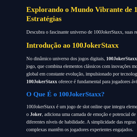
Explorando o Mundo Vibrante de 
Estratégias
Descubra o fascinante universo de 100JokerStaxx, suas re
Introdução ao 100JokerStaxx
No dinâmico universo dos jogos digitais,
100JokerStaxx
jogo, que combina elementos clássicos com inovações mo
global em constante evolução, impulsionado por tecnologi
100JokerStaxx
oferece é fundamental para jogadores ávi
O Que É o 100JokerStaxx?
100JokerStaxx é um jogo de slot online que integra eleme
o
Joker
, adiciona uma camada de emoção e potencial de 
diferentes níveis de habilidade. A simplicidade das regras
complexas mantêm os jogadores experientes engajados.