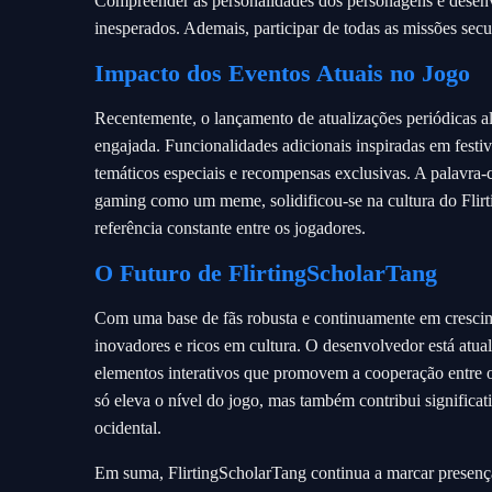
Compreender as personalidades dos personagens e desenv
inesperados. Ademais, participar de todas as missões secu
Impacto dos Eventos Atuais no Jogo
Recentemente, o lançamento de atualizações periódicas 
engajada. Funcionalidades adicionais inspiradas em festiv
temáticos especiais e recompensas exclusivas. A palavra-
gaming como um meme, solidificou-se na cultura do Fli
referência constante entre os jogadores.
O Futuro de FlirtingScholarTang
Com uma base de fãs robusta e continuamente em crescim
inovadores e ricos em cultura. O desenvolvedor está atu
elementos interativos que promovem a cooperação entre o
só eleva o nível do jogo, mas também contribui significat
ocidental.
Em suma, FlirtingScholarTang continua a marcar presenç