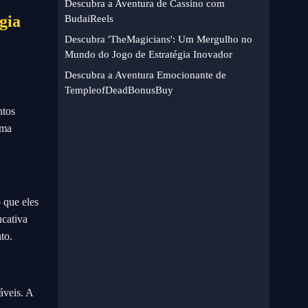
Descubra a Aventura de Cassino com
gia
BudaiReels
Descubra 'TheMagicians': Um Mergulho no
Mundo do Jogo de Estratégia Inovador
Descubra a Aventura Emocionante de
TempleofDeadBonusBuy
ntos
uma
 que eles
ucativa
to.
áveis. A