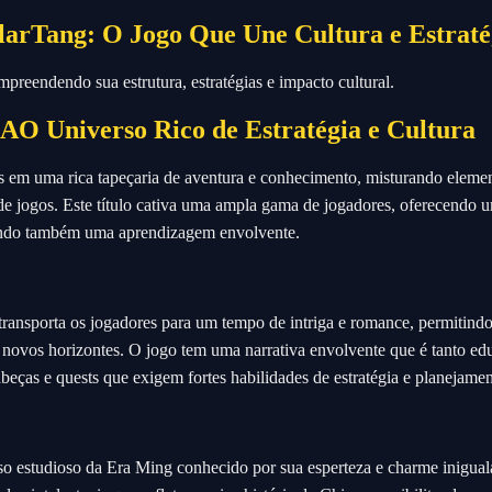
larTang: O Jogo Que Une Cultura e Estraté
preendendo sua estrutura, estratégias e impacto cultural.
AO Universo Rico de Estratégia e Cultura
s em uma rica tapeçaria de aventura e conhecimento, misturando eleme
de jogos. Este título cativa uma ampla gama de jogadores, oferecendo 
nando também uma aprendizagem envolvente.
ansporta os jogadores para um tempo de intriga e romance, permitindo
novos horizontes. O jogo tem uma narrativa envolvente que é tanto ed
eças e quests que exigem fortes habilidades de estratégia e planejamen
o estudioso da Era Ming conhecido por sua esperteza e charme inigual