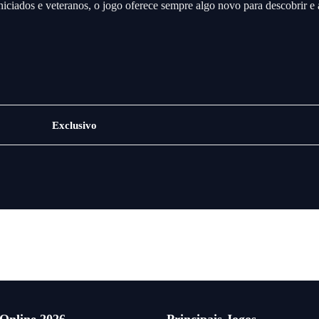
niciados e veteranos, o jogo oferece sempre algo novo para descobrir e 
Jogos
Exclusivo
de
cartas