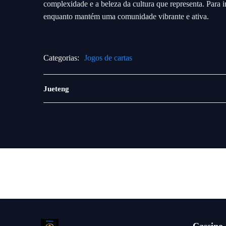
complexidade e a beleza da cultura que representa. Para i
enquanto mantém uma comunidade vibrante e ativa.
Categorias:
Jogos de cartas
Bacará
Jueteng
online