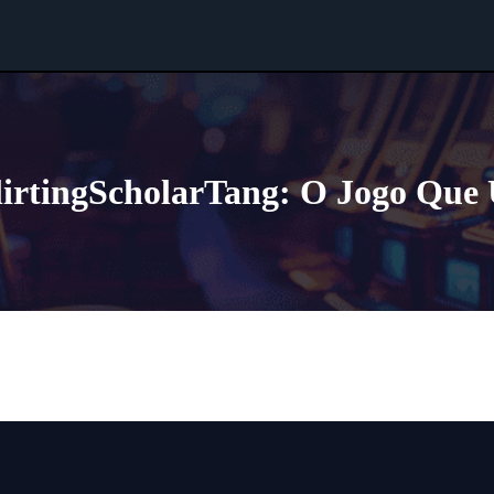
irtingScholarTang: O Jogo Que U