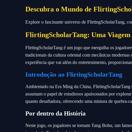
Descubra o Mundo de FlirtingScho
Explore o fascinante universo de FlirtingScholarTang, com
FlirtingScholarTang: Uma Viagem 
FlirtingScholarTang é um jogo que mergulha os jogadore
tradicionais da cultura oriental com mecânicas modernas 
experiência que vai além do entretenimento, proporcio
Introdução ao FlirtingScholarTang
Ambientado na Era Ming da China, FlirtingScholarTang tr
assumam o papel de estudiosos apaixonados por explorar 
quanto desafiadora, oferecendo uma mistura de quebra-cab
Por dentro da História
Neste jogo, os jogadores se tornam Tang Bohu, um famos