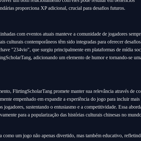
olver um bom relacionamento com eles pode resultar em benefícios
ndárias proporciona XP adicional, crucial para desafios futuros.
alinhadas com eventos atuais manteve a comunidade de jogadores sempr
ais culturais contemporâneos têm sido integradas para oferecer desafios
chave "234vio", que surgiu principalmente em plataformas de mídia soc
rtingScholarTang, adicionando um elemento de humor e tornando-se um
ento, FlirtingScholarTang promete manter sua relevância através de c
almente empenhado em expandir a experiência do jogo para incluir mais
s jogadores, sustentando o entusiasmo e a competitividade. Essa abor
ivamente para a popularização das histórias culturais chinesas no mund
a como um jogo não apenas divertido, mas também educativo, refletind