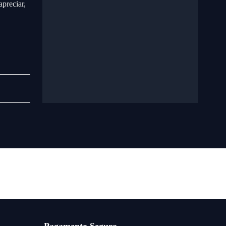
apreciar,