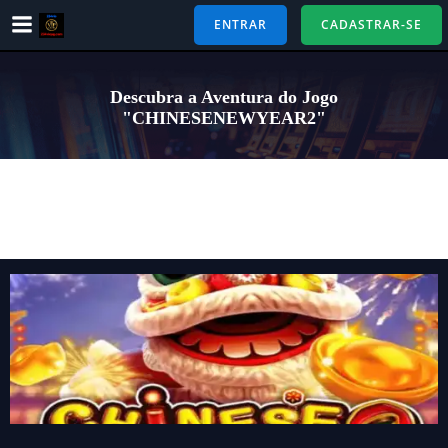
Pular
ENTRAR
CADASTRAR-SE
para
o
conteúdo
Descubra a Aventura do Jogo
"CHINESENEWYEAR2"