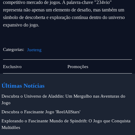
competitivo mercado de jogos. A palavra-chave "234vio"
representa não apenas um elemento de desafio, mas também um
símbolo de descoberta e exploração contínua dentro do universo
expansivo do jogo.
Categorias:
Jueteng
Jogos
Jueteng
Exclusivo
Promoções
de
cartas
Últimas Notícias
Descubra o Universo de Aladdin: Um Mergulho nas Aventuras do
Jogo
Descubra o Fascinante Jogo 'ReelAllStars'
Explorando o Fascinante Mundo de Spindrift: O Jogo que Conquista
Multidões