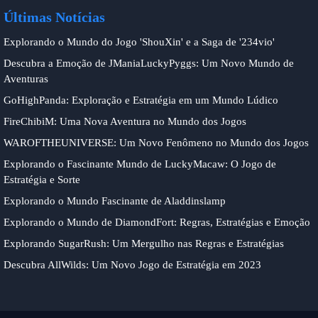
Últimas Notícias
Explorando o Mundo do Jogo 'ShouXin' e a Saga de '234vio'
Descubra a Emoção de JManiaLuckyPyggs: Um Novo Mundo de
Aventuras
GoHighPanda: Exploração e Estratégia em um Mundo Lúdico
FireChibiM: Uma Nova Aventura no Mundo dos Jogos
WAROFTHEUNIVERSE: Um Novo Fenômeno no Mundo dos Jogos
Explorando o Fascinante Mundo de LuckyMacaw: O Jogo de
Estratégia e Sorte
Explorando o Mundo Fascinante de Aladdinslamp
Explorando o Mundo de DiamondFort: Regras, Estratégias e Emoção
Explorando SugarRush: Um Mergulho nas Regras e Estratégias
Descubra AllWilds: Um Novo Jogo de Estratégia em 2023