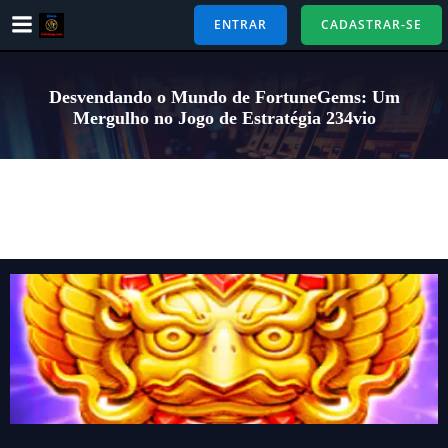
Pular
ENTRAR
CADASTRAR-SE
para
o
conteúdo
Desvendando o Mundo de FortuneGems: Um
Mergulho no Jogo de Estratégia 234vio