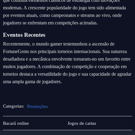
que combina elementos clássicos de estratégia com inovações
modernas. A crescente popularidade do jogo tem sido alimentada
por eventos atuais, como campeonatos e streams ao vivo, onde
jogadores se enfrentam em competições acirradas.
Eventos Recentes
Recentemente, o mundo gamer testemunhou a ascensão de
FortuneGems nos principais torneios internacionais. Sua natureza
desafiadora e a mecânica envolvente tornaram-no um favorito entre
muitos jogadores. A combinação de competição e cooperação em
torneios destaca a versatilidade do jogo e sua capacidade de agradar
uma ampla gama de jogadores.
Categorias:
Promoções
Exclusivo
Promoções
Bacará online
Jogos de cartas