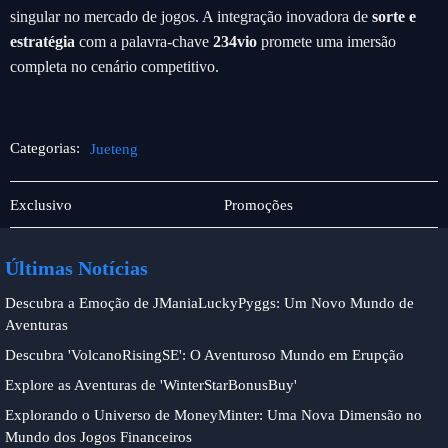
singular no mercado de jogos. A integração inovadora de
sorte e
estratégia
com a palavra-chave
234vio
promete uma imersão
completa no cenário competitivo.
Categorias:
Jueteng
Jogos
Jueteng
Exclusivo
Promoções
de
cartas
Últimas Notícias
Descubra a Emoção de JManiaLuckyPyggs: Um Novo Mundo de
Aventuras
Descubra 'VolcanoRisingSE': O Aventuroso Mundo em Erupção
Explore as Aventuras de 'WinterStarBonusBuy'
Explorando o Universo de MoneyMinter: Uma Nova Dimensão no
Mundo dos Jogos Financeiros