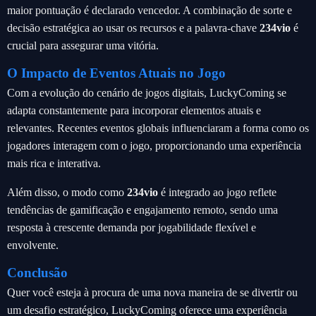
maior pontuação é declarado vencedor. A combinação de sorte e
decisão estratégica ao usar os recursos e a palavra-chave
234vio
é
crucial para assegurar uma vitória.
O Impacto de Eventos Atuais no Jogo
Com a evolução do cenário de jogos digitais, LuckyComing se
adapta constantemente para incorporar elementos atuais e
relevantes. Recentes eventos globais influenciaram a forma como os
jogadores interagem com o jogo, proporcionando uma experiência
mais rica e interativa.
Além disso, o modo como
234vio
é integrado ao jogo reflete
tendências de gamificação e engajamento remoto, sendo uma
resposta à crescente demanda por jogabilidade flexível e
envolvente.
Conclusão
Quer você esteja à procura de uma nova maneira de se divertir ou
um desafio estratégico, LuckyComing oferece uma experiência