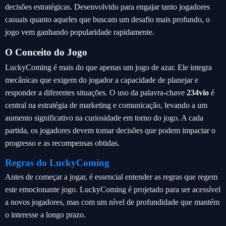
decisões estratégicas. Desenvolvido para engajar tanto jogadores
casuais quanto aqueles que buscam um desafio mais profundo, o
jogo vem ganhando popularidade rapidamente.
O Conceito do Jogo
LuckyComing é mais do que apenas um jogo de azar. Ele integra
mecânicas que exigem do jogador a capacidade de planejar e
responder a diferentes situações. O uso da palavra-chave
234vio
é
central na estratégia de marketing e comunicação, levando a um
aumento significativo na curiosidade em torno do jogo. A cada
partida, os jogadores devem tomar decisões que podem impactar o
progresso e as recompensas obtidas.
Regras do LuckyComing
Antes de começar a jogar, é essencial entender as regras que regem
este emocionante jogo. LuckyComing é projetado para ser acessível
a novos jogadores, mas com um nível de profundidade que mantém
o interesse a longo prazo.