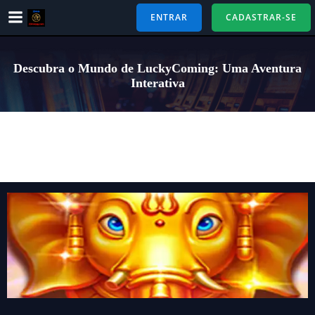
Pular
ENTRAR
CADASTRAR-SE
para
o
conteúdo
Descubra o Mundo de LuckyComing: Uma Aventura
Interativa