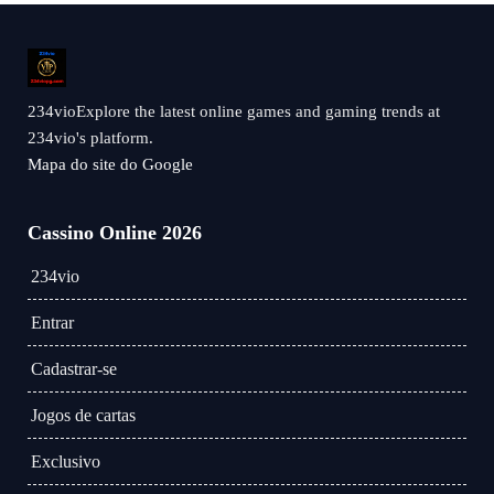
234vioExplore the latest online games and gaming trends at
234vio's platform.
Mapa do site do Google
Cassino Online 2026
234vio
Entrar
Cadastrar-se
Jogos de cartas
Exclusivo